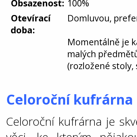
Obsazenost:
100%
Otevírací
Domluvou, prefe
doba:
Momentálně je ka
malých předmětů 
(rozložené stoly, 
Celoroční kufrárna
Celoroční kufrárna je skv
věci, ke kterým nějak