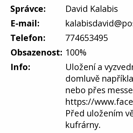
Správce:
David Kalabis
E-mail:
kalabisdavid@pos
Telefon:
774653495
Obsazenost:
100%
Info:
Uložení a vyzved
domluvě napříkla
nebo přes messe
https://www.face
Před uložením věc
kufrárny.