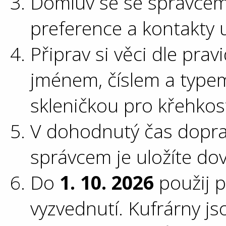
Domluv se se správcem 
preference a kontakty u
Připrav si věci dle pra
jménem, číslem a type
skleničkou pro křehkost
V dohodnutý čas doprav
správcem je uložíte dov
Do
1. 10. 2026
použij 
vyzvednutí. Kufrárny j